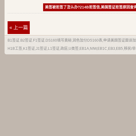
美签被拒签了怎么办?214B拒签信,美国签证拒签原因查
« 上一篇
B1签证
.
B2签证
.F1签证.DS160填写奥秘,润色加分
DS160表
,申请
美国签证
面谈加
H1B
工签
,K1签证,J1签证,L1签证,
政庇
,
U类签
,EB1A,NIW,EB1C,EB3,EB5,
移民
/