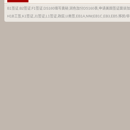
B1签证
.
B2签证
.F1签证.DS160填写奥秘,润色加分
DS160表
,申请
美国签证
面谈加
H1B
工签
,K1签证,J1签证,L1签证,
政庇
,
U类签
,EB1A,NIW,EB1C,EB3,EB5,
移民
/