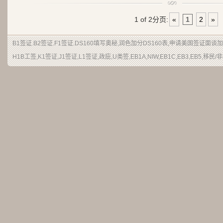
1 of 2
分页:
«
1
2
»
B1签证
.
B2签证
.F1签证.DS160填写奥秘,润色加分
DS160表
,申请
美国签证
面谈加
H1B
工签
,K1签证,J1签证,L1签证,
政庇
,
U类签
,EB1A,NIW,EB1C,EB3,EB5,
移民
/