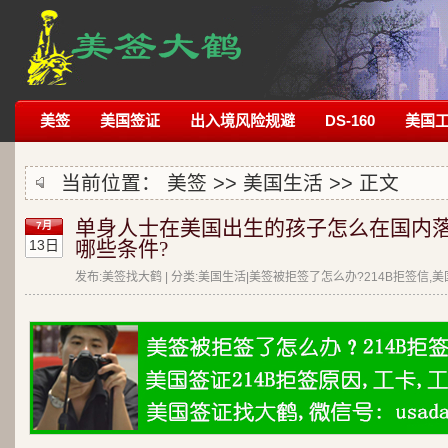
美签
美国签证
出入境风险规避
DS-160
美国
当前位置：
美签
>>
美国生活
>> 正文
单身人士在美国出生的孩子怎么在国内落
7月
13日
哪些条件?
发布:美签找大鹤 | 分类:美国生活|美签被拒签了怎么办?214B拒签信