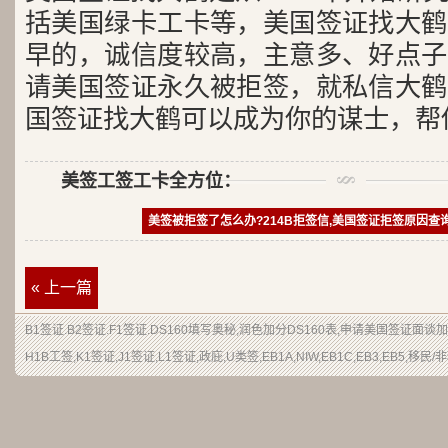
括美国绿卡工卡等，美国签证找大鹤
早的，诚信度较高，主意多、好点子
请美国签证永久被拒签，就私信大鹤
国签证找大鹤可以成为你的谋士，帮
美签工签工卡全方位：
美签被拒签了怎么办?214B拒签信,美国签证拒签原因查
« 上一篇
B1签证
.
B2签证
.F1签证.DS160填写奥秘,润色加分
DS160表
,申请
美国签证
面谈加
H1B
工签
,K1签证,J1签证,L1签证,
政庇
,
U类签
,EB1A,NIW,EB1C,EB3,EB5,
移民
/