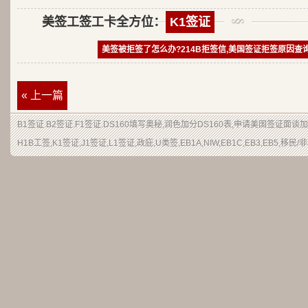
美签工签工卡全方位：
K1签证
美签被拒签了怎么办?214B拒签信,美国签证拒签原因查
« 上一篇
B1签证
.
B2签证
.F1签证.DS160填写奥秘,润色加分
DS160表
,申请
美国签证
面谈加
H1B
工签
,K1签证,J1签证,L1签证,
政庇
,
U类签
,EB1A,NIW,EB1C,EB3,EB5,
移民
/