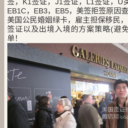
签，K1签证，J1签证，L1签证，U类
EB1C，EB3，EB5，美签拒签原
美国公民婚姻绿卡，雇主担保移民，
签证以及出境入境的方案策略(避免
单！