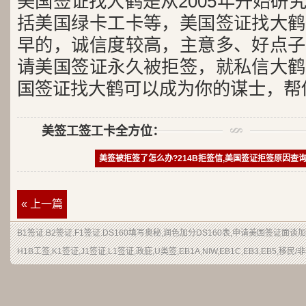
美国签证找大鹤是从2005年开始研
括美国绿卡工卡等，美国签证找大鹤
早的，诚信度较高，主意多、好点子
请美国签证永久被拒签，就私信大鹤
国签证找大鹤可以成为你的谋士，帮
美签工签工卡全方位：
美签被拒签了怎么办?214B拒签信,美国签证拒签原因查
« 上一篇
B1签证
.
B2签证
.F1签证.DS160填写奥秘,润色加分
DS160表
,申请
美国签证
面谈加
H1B
工签
,K1签证,J1签证,L1签证,
政庇
,
U类签
,EB1A,NIW,EB1C,EB3,EB5,
移民
/