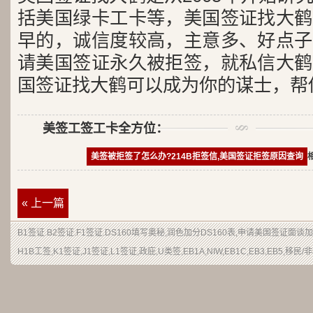
括美国绿卡工卡等，美国签证找大鹤
早的，诚信度较高，主意多、好点子
请美国签证永久被拒签，就私信大鹤
国签证找大鹤可以成为你的谋士，帮
美签工签工卡全方位：
美签被拒签了怎么办?214B拒签信,美国签证拒签原因查询
« 上一篇
B1签证
.
B2签证
.F1签证.DS160填写奥秘,润色加分
DS160表
,申请
美国签证
面谈加
H1B
工签
,K1签证,J1签证,L1签证,
政庇
,
U类签
,EB1A,NIW,EB1C,EB3,EB5,
移民
/