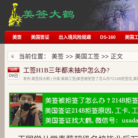
美签
美国签证
出入境风险规避
DS-160
美国
当前位置：
美签
>>
美国工签
>> 正文
工签H1B三年都未抽中怎么办?
12月
09日
发布:美签找大鹤 | 分类:美国工签|美签被拒签了怎么办?214B拒签信