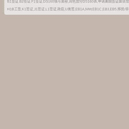
B1签证
.
B2签证
.F1签证.DS160填写奥秘,润色加分
DS160表
,申请
美国签证
面谈加
H1B
工签
,K1签证,J1签证,L1签证,
政庇
,
U类签
,EB1A,NIW,EB1C,EB3,EB5,
移民
/