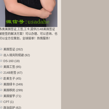
各类美国签证,工签,工卡,提供214B美国签证
被拒签的解决方案！可以办理、可以咨询、也
可以全方位策划，全球接单！热情服务！
美国签证
(262)
出入境风险规避
(92)
DS-160
(18)
美国工签
(95)
214B拒签
(47)
赴美生子
(45)
美国绿卡
(349)
美国移民
(299)
美国留学
(71)
CPT
(1)
政治庇护
(62)