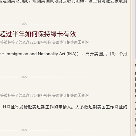
者是回美证到期，返回美国就可能会收到阻碍，甚至有可能会被取消
超过半年如何保持绿卡有效
美签被拒签了怎么办?214B拒签信,美国签证拒签原因查询
gration and Nationality Act (INA)），离开美国六（6）个月
美签被拒签了怎么办?214B拒签信,美国签证拒签原因查询
：H签证签发给赴美短期工作的申请人。大多数短期美国工作签证的