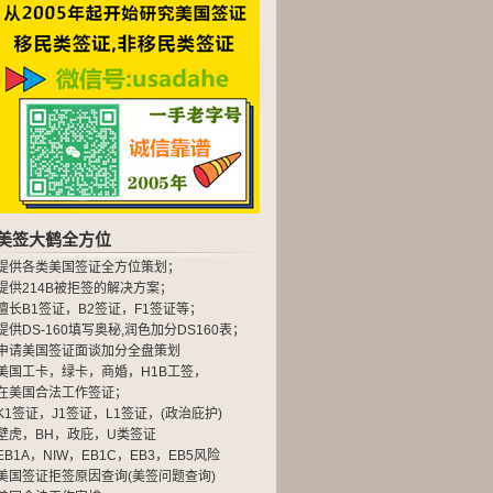
美签大鹤全方位
提供各类美国签证全方位策划；
提供214B被拒签的解决方案；
擅长B1签证，B2签证，F1签证等；
提供DS-160填写奥秘,润色加分DS160表；
申请美国签证面谈加分全盘策划
美国工卡，绿卡，商婚，H1B工签，
在美国合法工作签证；
K1签证，J1签证，L1签证，(政治庇护)
壁虎，BH，政庇，U类签证
EB1A，NIW，EB1C，EB3，EB5风险
美国签证拒签原因查询(美签问题查询)