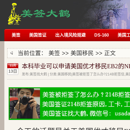
美签
美国签证
出入境风险规避
DS-160
美国
当前位置：
美签
>>
美国移民
>> 正文
本科毕业可以申请美国优才移民EB2的NI
11月
13日
发布:美签找大鹤 | 分类:美国移民|美签被拒签了怎么办?214B拒签信