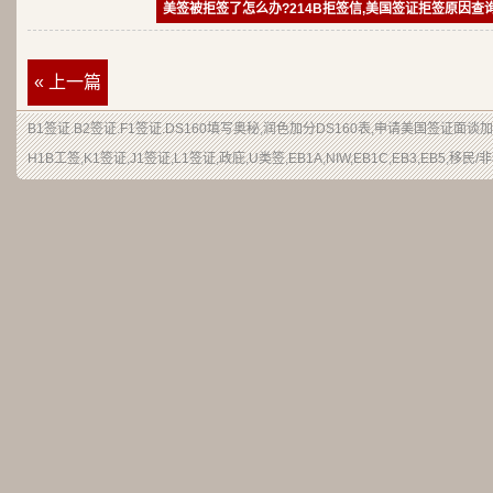
美签被拒签了怎么办?214B拒签信,美国签证拒签原因查
« 上一篇
B1签证
.
B2签证
.F1签证.DS160填写奥秘,润色加分
DS160表
,申请
美国签证
面谈加
H1B
工签
,K1签证,J1签证,L1签证,
政庇
,
U类签
,EB1A,NIW,EB1C,EB3,EB5,
移民
/