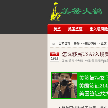
美签
美国签证
出入境风险
当前位置：
美签
>>
美国移民
>> 正文
怎么移民USA?入境
10月
19日
发布:美签找大鹤 | 分类:美国移民