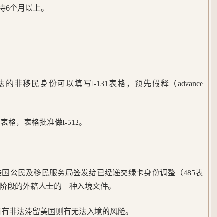
等待6个月以上。
格
的非移民身份可以填写I-131表格，预先假释（advance
表格，表格批准做I-512。
。
是美国公民及移民服务局签发给已经递交绿卡身份调整（485表
阶段的外籍人士的一种入境文件。
，若之前有非法滞留美国则有无法入境的风险。