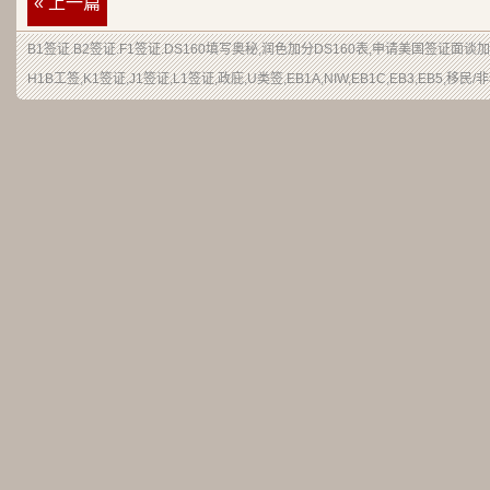
« 上一篇
B1签证
.
B2签证
.F1签证.DS160填写奥秘,润色加分
DS160表
,申请
美国签证
面谈加
H1B
工签
,K1签证,J1签证,L1签证,
政庇
,
U类签
,EB1A,NIW,EB1C,EB3,EB5,
移民
/