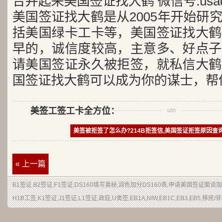
合并起来美国签证找大鹤 微信号:usad
美国签证找大鹤是从2005年开始研
括美国绿卡工卡等，美国签证找大鹤
早的，诚信度较高，主意多、好点子
请美国签证永久被拒签，就私信大鹤
国签证找大鹤可以成为你的谋士，帮
美签工签工卡全方位：
美签被拒签了怎么办?214B拒签信,美国签证拒签原因查
« 上一篇
B1签证
.
B2签证
.F1签证.DS160填写奥秘,润色加分
DS160表
,申请
美国签证
面谈加
H1B
工签
,K1签证,J1签证,L1签证,
政庇
,
U类签
,EB1A,NIW,EB1C,EB3,EB5,
移民
/