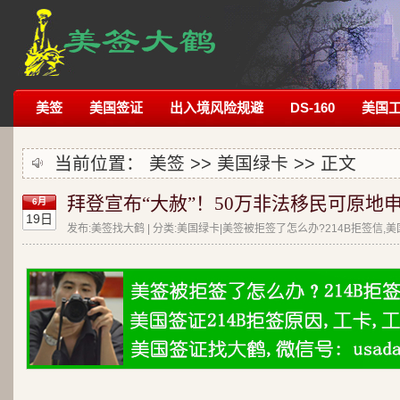
美签
美国签证
出入境风险规避
DS-160
美国
当前位置：
美签
>>
美国绿卡
>> 正文
拜登宣布“大赦”！50万非法移民可原地
6月
19日
发布:美签找大鹤 | 分类:美国绿卡|美签被拒签了怎么办?214B拒签信