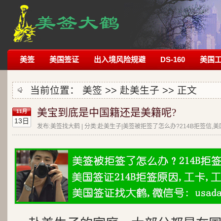
美签
美国签证
出入境风险规避
DS-160
美国
当前位置：
美签
>>
赴美生子
>> 正文
美宝到底是中国籍还是美籍呢?
11月
13日
发布:美签找大鹤 | 分类:赴美生子|美签被拒签了怎么办?214B拒签信