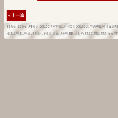
« 上一篇
B1签证
.
B2签证
.F1签证.DS160填写奥秘,润色加分
DS160表
,申请
美国签证
面谈加
H1B
工签
,K1签证,J1签证,L1签证,
政庇
,
U类签
,EB1A,NIW,EB1C,EB3,EB5,
移民
/