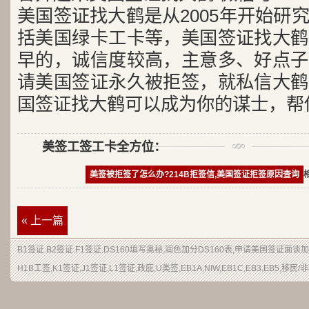
美国签证找大鹤是从2005年开始研
括美国绿卡工卡等，美国签证找大鹤
早的，诚信度较高，主意多、好点子
请美国签证永久被拒签，就私信大鹤
国签证找大鹤可以成为你的谋士，帮
美签工签工卡全方位：
美签被拒签了怎么办?214B拒签信,美国签证拒签原因查询
« 上一篇
B1签证
.
B2签证
.F1签证.DS160填写奥秘,润色加分
DS160表
,申请
美国签证
面谈加
H1B
工签
,K1签证,J1签证,L1签证,
政庇
,
U类签
,EB1A,NIW,EB1C,EB3,EB5,
移民
/