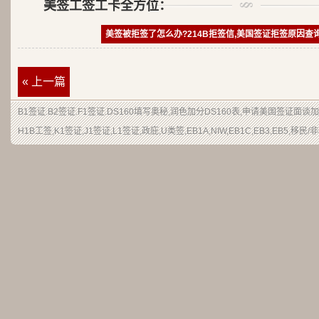
美签工签工卡全方位：
美签被拒签了怎么办?214B拒签信,美国签证拒签原因查
« 上一篇
B1签证
.
B2签证
.F1签证.DS160填写奥秘,润色加分
DS160表
,申请
美国签证
面谈加
H1B
工签
,K1签证,J1签证,L1签证,
政庇
,
U类签
,EB1A,NIW,EB1C,EB3,EB5,
移民
/