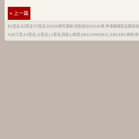
« 上一篇
B1签证
.
B2签证
.F1签证.DS160填写奥秘,润色加分
DS160表
,申请
美国签证
面谈加
H1B
工签
,K1签证,J1签证,L1签证,
政庇
,
U类签
,EB1A,NIW,EB1C,EB3,EB5,
移民
/