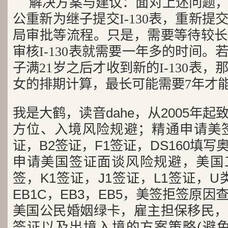
解决方案与建议：面对上述问题
公重新为继子提交I-130表，重新
局审批等流程。只是，需要等待较长
审核I-130表就需要一年多的时间
子满21岁之后才收到新的I-130表
女的排期计算，最长可能需要7年才
我是大鹤，读音dahe，从2005年
方位、入境风险规避；精通申请美签
证，B2签证，F1签证，DS160填写
申请美国签证面谈风险规避，美国工
签，K1签证，J1签证，L1签证，U类
EB1C，EB3，EB5，美签拒签原
美国公民婚姻绿卡，雇主担保移民，
签证以及出境入境的方案策略(避免