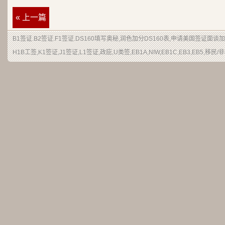
« 上一篇
B1签证
.
B2签证
.F1签证.DS160填写奥秘,润色加分
DS160表
,申请
美国签证
面谈加
H1B
工签
,K1签证,J1签证,L1签证,
政庇
,
U类签
,EB1A,NIW,EB1C,EB3,EB5,
移民
/