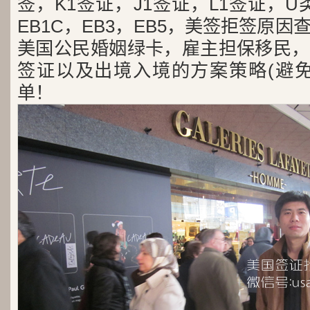
签，K1签证，J1签证，L1签证，U类
EB1C，EB3，EB5，美签拒签原
美国公民婚姻绿卡，雇主担保移民，
签证以及出境入境的方案策略(避免
单！