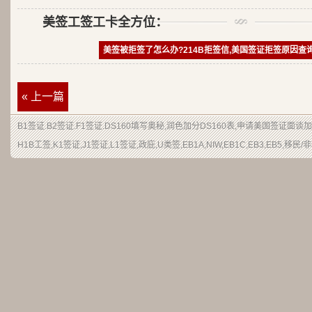
美签工签工卡全方位：
美签被拒签了怎么办?214B拒签信,美国签证拒签原因查
« 上一篇
B1签证
.
B2签证
.F1签证.DS160填写奥秘,润色加分
DS160表
,申请
美国签证
面谈加
H1B
工签
,K1签证,J1签证,L1签证,
政庇
,
U类签
,EB1A,NIW,EB1C,EB3,EB5,
移民
/