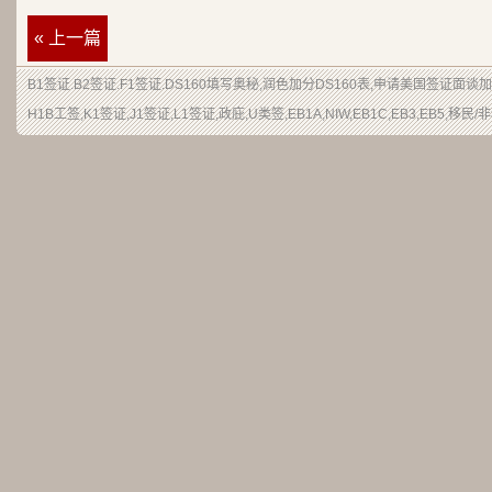
« 上一篇
B1签证
.
B2签证
.F1签证.DS160填写奥秘,润色加分
DS160表
,申请
美国签证
面谈加
H1B
工签
,K1签证,J1签证,L1签证,
政庇
,
U类签
,EB1A,NIW,EB1C,EB3,EB5,
移民
/