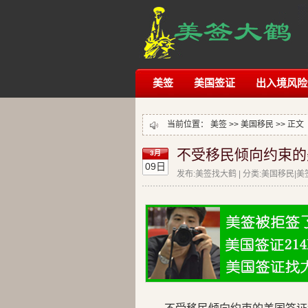
美签
美国签证
出入境风险
当前位置：
美签
>>
美国移民
>> 正文
不受移民倾向约束的
3月
09日
发布:美签找大鹤 | 分类:美国移民