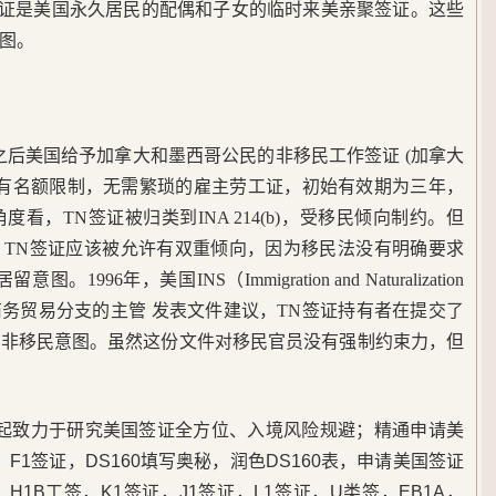
签证是美国永久居民的配偶和子女的临时来美亲聚签证。这些
图。
之后美国给予加拿大和墨西哥公民的非移民工作签证 (加拿大
是没有名额限制，无需繁琐的雇主劳工证，初始有效期为三年，
看，TN签证被归类到INA 214(b)，受移民倾向制约。但
，TN签证应该被允许有双重倾向，因为移民法没有明确要求
96年，美国INS（Immigration and Naturalization
)福利部门商务贸易分支的主管 发表文件建议，TN签证持有者在提交了
留非移民意图。虽然这份文件对移民官员没有强制约束力，但
5年起致力于研究美国签证全方位、入境风险规避；精通申请美
F1签证，DS160填写奥秘，润色DS160表，申请美国签证
1B工签，K1签证，J1签证，L1签证，U类签，EB1A，