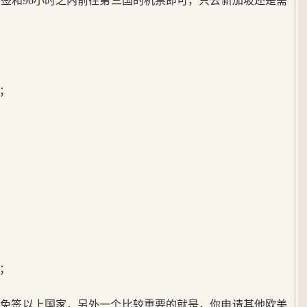
签和96小时之内前往第三国的机票即可，只去新加坡还是需
天；
；
天；
了免签以上国家，另外一个比较重要的就是，你申请其他欧美