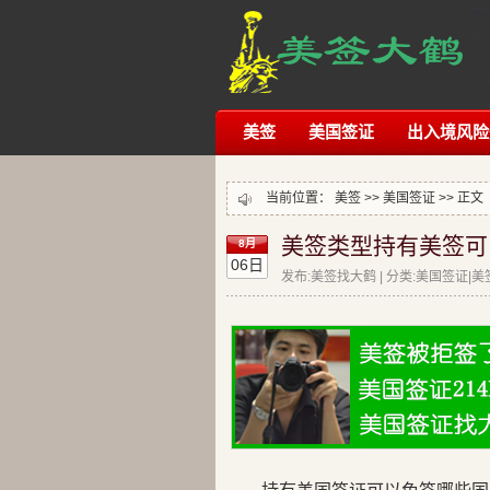
美签
美国签证
出入境风险
当前位置：
美签
>>
美国签证
>> 正文
美签类型持有美签可
8月
06日
发布:美签找大鹤 | 分类:美国签证