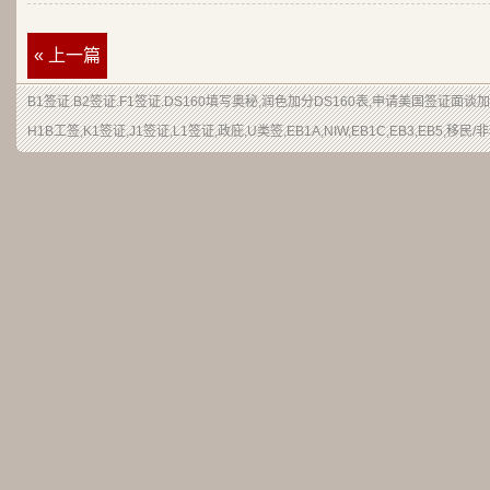
« 上一篇
B1签证
.
B2签证
.F1签证.DS160填写奥秘,润色加分
DS160表
,申请
美国签证
面谈加
H1B
工签
,K1签证,J1签证,L1签证,
政庇
,
U类签
,EB1A,NIW,EB1C,EB3,EB5,
移民
/