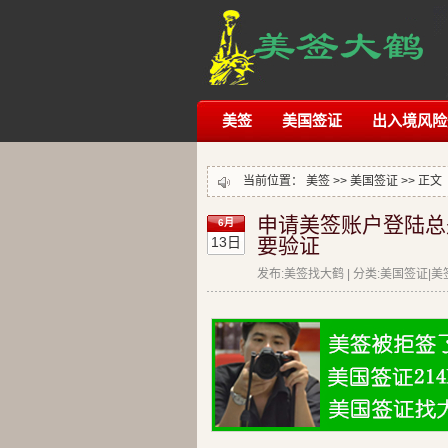
美签
美国签证
出入境风险
当前位置：
美签
>>
美国签证
>> 正文
申请美签账户登陆总
6月
13日
要验证
发布:美签找大鹤 | 分类:美国签证