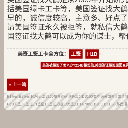
括美国绿卡工卡等，美国签证找大鹤
早的，诚信度较高，主意多、好点子
请美国签证永久被拒签，就私信大鹤
国签证找大鹤可以成为你的谋士，帮
美签工签工卡全方位：
工签
H1B
美签被拒签了怎么办?214B拒签信,美国签证拒签原因查
« 上一篇
B1签证
.
B2签证
.F1签证.DS160填写奥秘,润色加分
DS160表
,申请
美国签证
面谈加
H1B
工签
,K1签证,J1签证,L1签证,
政庇
,
U类签
,EB1A,NIW,EB1C,EB3,EB5,
移民
/