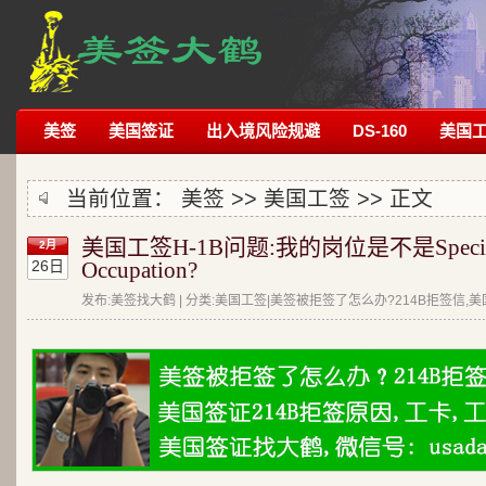
美签
美国签证
出入境风险规避
DS-160
美国
当前位置：
美签
>>
美国工签
>> 正文
美国工签H-1B问题:我的岗位是不是Specia
2月
26日
Occupation?
发布:美签找大鹤 | 分类:美国工签|美签被拒签了怎么办?214B拒签信