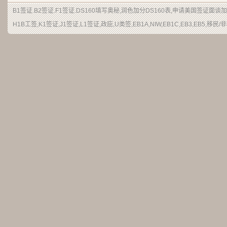
B1签证
.
B2签证
.F1签证.DS160填写奥秘,润色加分
DS160表
,申请
美国签证
面谈加
H1B
工签
,K1签证,J1签证,L1签证,
政庇
,
U类签
,EB1A,NIW,EB1C,EB3,EB5,
移民
/