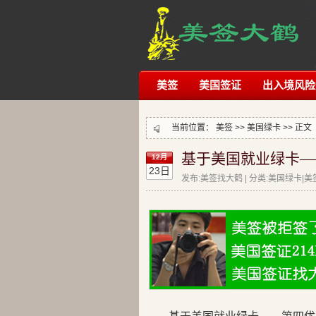
美签
美国签证
出入境风险
当前位置：
美签
>>
美国绿卡
>> 正文
基于美国就业绿卡—
12月
23日
发布:美签找大鹤 | 分类:美国绿卡