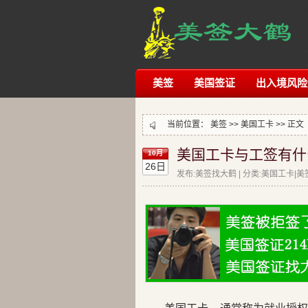
美签
美国签证
出入境风险
当前位置：
美签
>>
美国工卡
>> 正文
美国工卡与工签有什
10月
26日
发布:美签找大鹤 | 分类:美国工卡