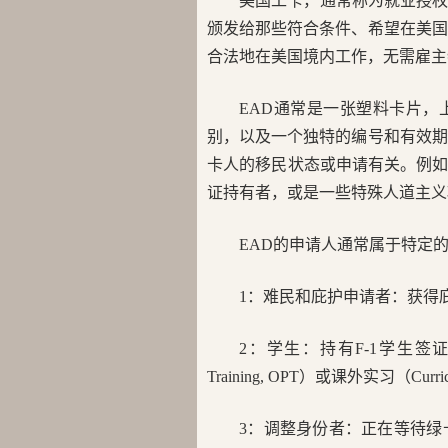
美国工卡，通常称为就业授权
颁发给那些符合条件、希望在美国
合法地在美国境内工作，无需雇主
EAD通常是一张塑料卡片
别，以及一个独特的编号和有效期
卡人的移民状态或申请有关。例
证持有者，或是一些特殊人道主义
EAD的申请人通常属于特定
1：难民和庇护申请者：获得
2：学生：持有F-1学生签证的人
Training, OPT）或课外实习（Curric
3：调整身份者：正在等待绿