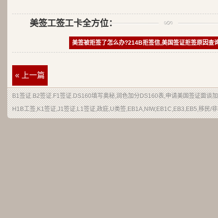
美签工签工卡全方位：
美签被拒签了怎么办?214B拒签信,美国签证拒签原因查
« 上一篇
B1签证
.
B2签证
.F1签证.DS160填写奥秘,润色加分
DS160表
,申请
美国签证
面谈加
H1B
工签
,K1签证,J1签证,L1签证,
政庇
,
U类签
,EB1A,NIW,EB1C,EB3,EB5,
移民
/