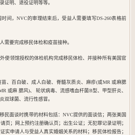
录证明、退役证明等等。
时间，NVC的审理结束后，受益人需要填写DS-260表格前
人需要完成移民体检和疫苗接种。
海外使领馆授权的体检机构完成移民体检、并接种所有美国官
苗、百白破、成人白破、脊髓灰质炎、麻疹(或MR 或麻腮
或 MR 或麻 腮风)、 轮状病毒、流感嗜血杆菌B型、甲型肝炎、
炎双球菌、流行性感冒。
移民面谈时携带的材料包括：NVC提供的面谈信；两张美国
认申请页；网上预约注册确认页；出生公证；无犯罪记录证明；
够证实申请人与受益人真实婚姻关系的材料；移民体检报告；