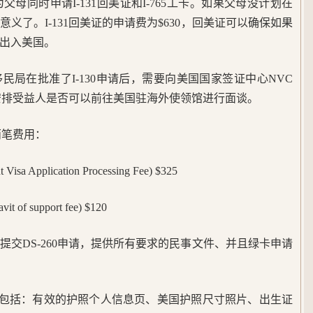
为父母同时申请I-131回美证和I-765工卡。如果父母没计划在
义了。I-131回美证的申请费为$630，回美证可以确保如果
出入美国。
民局在批准了I-130申请后，需要向美国国家签证中心NVC
安排受益人是否可以前往美国驻海外使领馆进行面谈。
两笔费用：
Application Processing Fee) $325
f support fee) $120
提交DS-260申请，提供所有要求的民事文件、并且绿卡申请
ents)通常包括：有效的护照个人信息页、美国护照尺寸照片、出生证