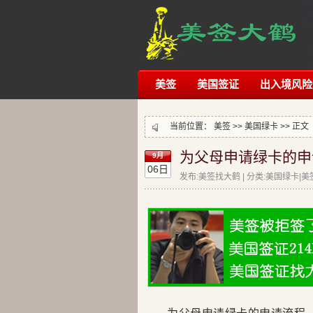
美签
美国签证
出入境风险
当前位置：
美签
>>
美国绿卡
>> 正文
为父母申请绿卡的申
9月
06日
发布:美签找大鹤 | 分类:美国绿卡