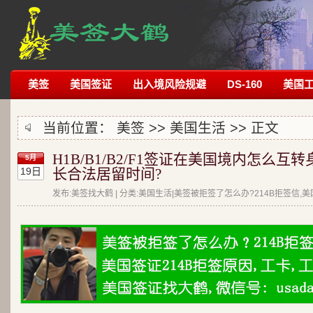
美签
美国签证
出入境风险规避
DS-160
美国
当前位置：
美签
>>
美国生活
>> 正文
H1B/B1/B2/F1签证在美国境内怎么互转
5月
19日
长合法居留时间?
发布:美签找大鹤 | 分类:美国生活|美签被拒签了怎么办?214B拒签信