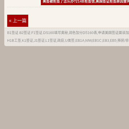
美签被拒签了怎么办?214B拒签信,美国签证拒签原因查
« 上一篇
B1签证
.
B2签证
.F1签证.DS160填写奥秘,润色加分
DS160表
,申请
美国签证
面谈加
H1B
工签
,K1签证,J1签证,L1签证,
政庇
,
U类签
,EB1A,NIW,EB1C,EB3,EB5,
移民
/