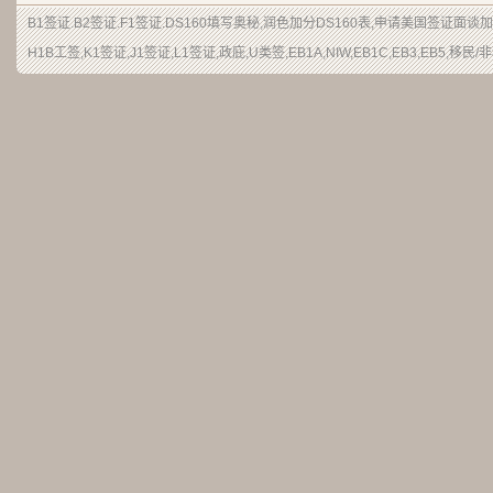
B1签证
.
B2签证
.F1签证.DS160填写奥秘,润色加分
DS160表
,申请
美国签证
面谈加
H1B
工签
,K1签证,J1签证,L1签证,
政庇
,
U类签
,EB1A,NIW,EB1C,EB3,EB5,
移民
/