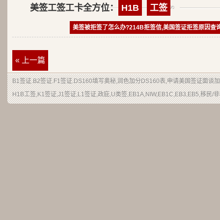
美签工签工卡全方位：
H1B
工签
美签被拒签了怎么办?214B拒签信,美国签证拒签原因查
« 上一篇
B1签证
.
B2签证
.F1签证.DS160填写奥秘,润色加分
DS160表
,申请
美国签证
面谈加
H1B
工签
,K1签证,J1签证,L1签证,
政庇
,
U类签
,EB1A,NIW,EB1C,EB3,EB5,
移民
/