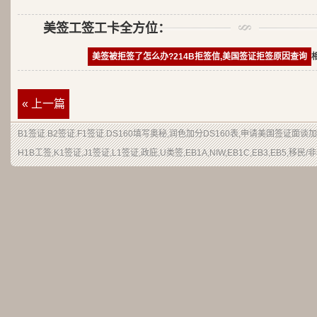
美签工签工卡全方位：
美签被拒签了怎么办?214B拒签信,美国签证拒签原因查询
« 上一篇
B1签证
.
B2签证
.F1签证.DS160填写奥秘,润色加分
DS160表
,申请
美国签证
面谈加
H1B
工签
,K1签证,J1签证,L1签证,
政庇
,
U类签
,EB1A,NIW,EB1C,EB3,EB5,
移民
/