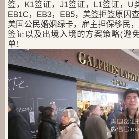
签，K1签证，J1签证，L1签证，U类
EB1C，EB3，EB5，美签拒签原
美国公民婚姻绿卡，雇主担保移民，
签证以及出境入境的方案策略(避免
单！