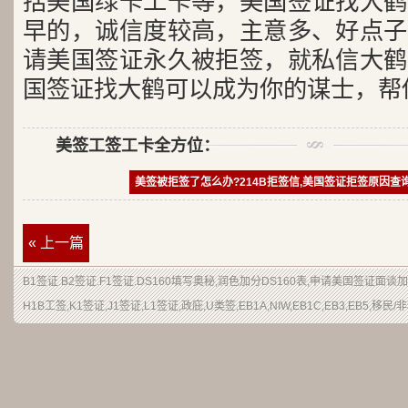
括美国绿卡工卡等，美国签证找大鹤
早的，诚信度较高，主意多、好点子
请美国签证永久被拒签，就私信大鹤
国签证找大鹤可以成为你的谋士，帮
美签工签工卡全方位：
美签被拒签了怎么办?214B拒签信,美国签证拒签原因查
« 上一篇
B1签证
.
B2签证
.F1签证.DS160填写奥秘,润色加分
DS160表
,申请
美国签证
面谈加
H1B
工签
,K1签证,J1签证,L1签证,
政庇
,
U类签
,EB1A,NIW,EB1C,EB3,EB5,
移民
/