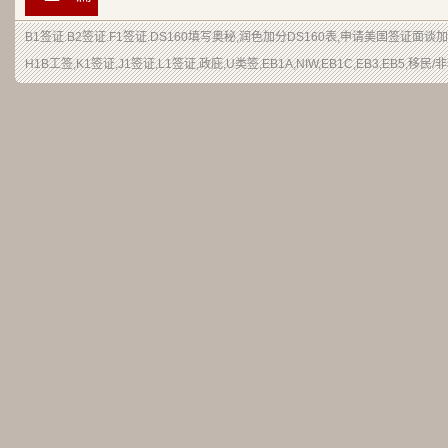
B1签证
.
B2签证
.F1签证.DS160填写奥秘,润色加分
DS160表
,申请
美国签证
面谈加
H1B
工签
,K1签证,J1签证,L1签证,
政庇
,
U类签
,EB1A,NIW,EB1C,EB3,EB5,
移民
/