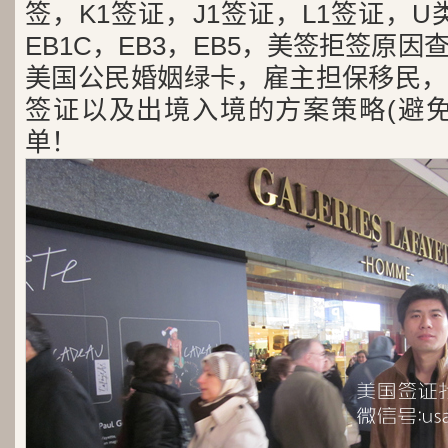
签，K1签证，J1签证，L1签证，U类
EB1C，EB3，EB5，美签拒签原
美国公民婚姻绿卡，雇主担保移民，
签证以及出境入境的方案策略(避免
单！