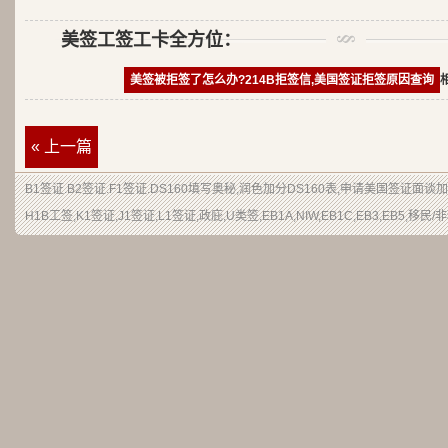
美签工签工卡全方位：
美签被拒签了怎么办?214B拒签信,美国签证拒签原因查询
« 上一篇
B1签证
.
B2签证
.F1签证.DS160填写奥秘,润色加分
DS160表
,申请
美国签证
面谈加
H1B
工签
,K1签证,J1签证,L1签证,
政庇
,
U类签
,EB1A,NIW,EB1C,EB3,EB5,
移民
/