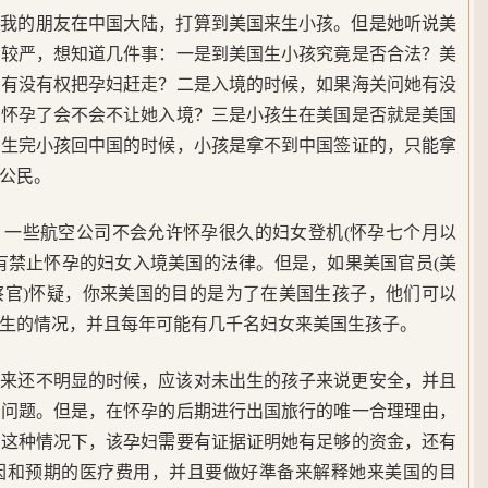
！我的朋友在中国大陆，打算到美国来生小孩。但是她听说美
比较严，想知道几件事：一是到美国生小孩究竟是否合法？美
？有没有权把孕妇赶走？二是入境的时候，如果海关问她有没
答怀孕了会不会不让她入境？三是小孩生在美国是否就是美国
，生完小孩回中国的时候，小孩是拿不到中国签证的，只能拿
公民。
，一些航空公司不会允许怀孕很久的妇女登机(怀孕七个月以
有禁止怀孕的妇女入境美国的法律。但是，如果美国官员(美
察官)怀疑，你来美国的目的是为了在美国生孩子，他们可以
生的情况，并且每年可能有几千名妇女来美国生孩子。
起来还不明显的时候，应该对未出生的孩子来说更安全，并且
问问题。但是，在怀孕的后期进行出国旅行的唯一合理理由，
在这种情况下，该孕妇需要有证据证明她有足够的资金，还有
因和预期的医疗费用，并且要做好準备来解释她来美国的目