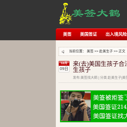
美签
美国签证
出入境风险
当前位置：
美签
>>
赴美生子
>> 正文
来(去)美国生孩子
12月
09日
生孩子
发布:美签找大鹤 | 分类:赴美生子