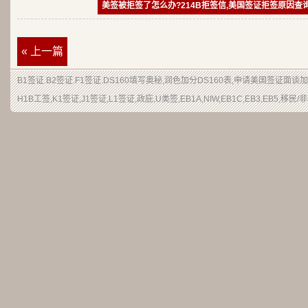
美签被拒签了怎么办?214B拒签信,美国签证拒签原因查
« 上一篇
B1签证
.
B2签证
.F1签证.DS160填写奥秘,润色加分
DS160表
,申请
美国签证
面谈加
H1B
工签
,K1签证,J1签证,L1签证,
政庇
,
U类签
,EB1A,NIW,EB1C,EB3,EB5,
移民
/