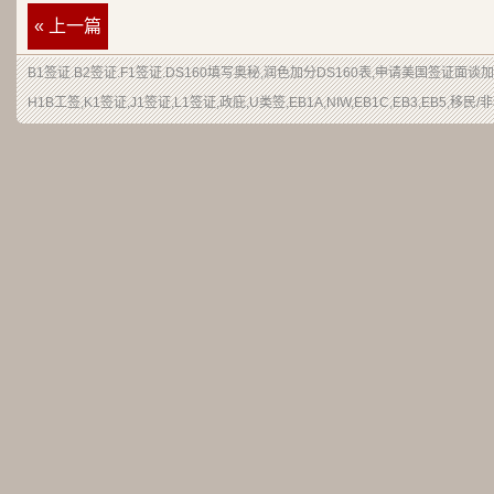
« 上一篇
B1签证
.
B2签证
.F1签证.DS160填写奥秘,润色加分
DS160表
,申请
美国签证
面谈加
H1B
工签
,K1签证,J1签证,L1签证,
政庇
,
U类签
,EB1A,NIW,EB1C,EB3,EB5,
移民
/