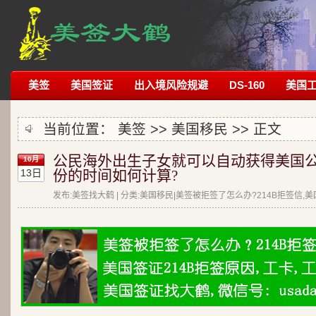
美签
美国签证
出入境风险规避
DS-160
美国
当前位置：
美签
>>
美国移民
>> 正文
公民海外出生子女就可以自动获得美国
10月
13日
份的时间如何计算?
发布:美签找大鹤 | 分类:美国移民|美签被拒签了怎么办?214B拒签信