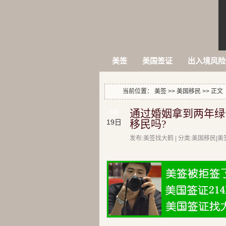
美签
美国签证
出入境风险
当前位置：
美签
>>
美国移民
>> 正文
通过婚姻拿到两年绿
9月
19日
移民吗?
发布:美签找大鹤 | 分类:美国移民