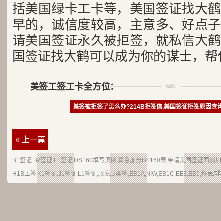
括美国绿卡工卡等，美国签证找大鹤
早的，诚信度较高，主意多、好点子
请美国签证永久被拒签，就私信大鹤
国签证找大鹤可以成为你的谋士，帮
美签工签工卡全方位：
美签被拒签了怎么办?214B拒签信,美国签证拒签原因查
« 上一篇
B1签证
.
B2签证
.F1签证.DS160填写奥秘,润色加分
DS160表
,申请
美国签证
面谈加
H1B
工签
,K1签证,J1签证,L1签证,
政庇
,
U类签
,EB1A,NIW,EB1C,EB3,EB5,
移民
/