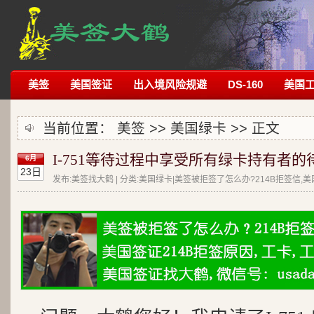
美签
美国签证
出入境风险规避
DS-160
美国
当前位置：
美签
>>
美国绿卡
>> 正文
I-751等待过程中享受所有绿卡持有者的
6月
23日
发布:美签找大鹤 | 分类:美国绿卡|美签被拒签了怎么办?214B拒签信