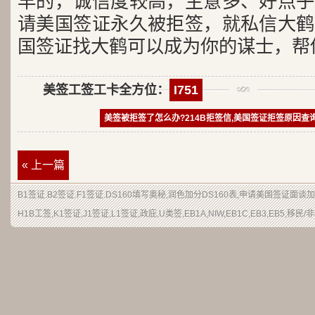
早的，诚信度较高，主意多、好点子
请美国签证永久被拒签，就私信大鹤
国签证找大鹤可以成为你的谋士，帮
美签工签工卡全方位：
I751
美签被拒签了怎么办?214B拒签信,美国签证拒签原因查
« 上一篇
B1签证
.
B2签证
.F1签证.DS160填写奥秘,润色加分
DS160表
,申请
美国签证
面谈加
H1B
工签
,K1签证,J1签证,L1签证,
政庇
,
U类签
,EB1A,NIW,EB1C,EB3,EB5,
移民
/