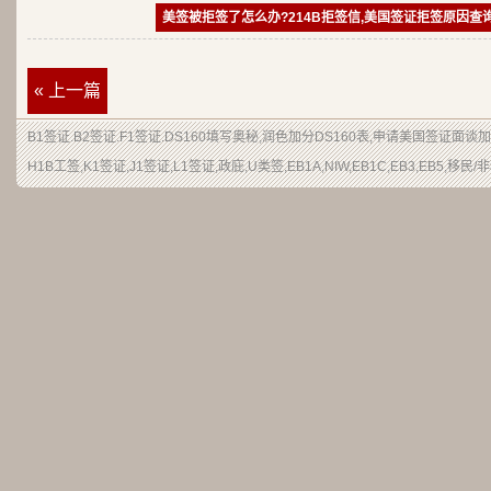
美签被拒签了怎么办?214B拒签信,美国签证拒签原因查
« 上一篇
B1签证
.
B2签证
.F1签证.DS160填写奥秘,润色加分
DS160表
,申请
美国签证
面谈加
H1B
工签
,K1签证,J1签证,L1签证,
政庇
,
U类签
,EB1A,NIW,EB1C,EB3,EB5,
移民
/