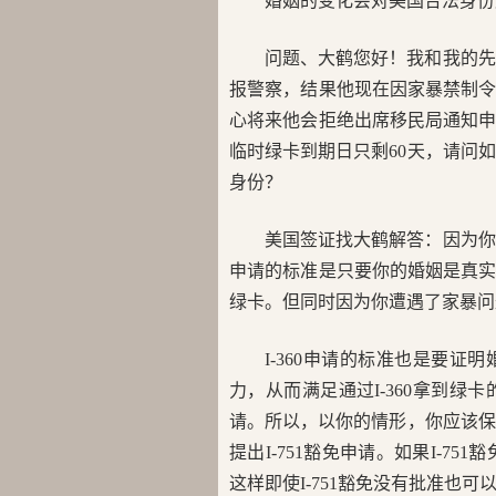
婚姻的变化会对美国合法身份产生
问题、大鹤您好！我和我的先
报警察，结果他现在因家暴禁制
心将来他会拒绝出席移民局通知
临时绿卡到期日只剩60天，请问如
身份？
美国签证找大鹤解答：因为你
申请的标准是只要你的婚姻是真实
绿卡。但同时因为你遭遇了家暴问题
I-360申请的标准也是要
力，从而满足通过I-360拿到绿
请。所以，以你的情形，你应该保留
提出I-751豁免申请。如果I-7
这样即使I-751豁免没有批准也可以