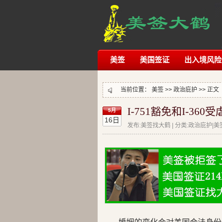
美签
美国签证
出入境风险
当前位置：
美签
>>
政治庇护
>> 正文
I-751豁免和I-36
5月
16日
发布:美签找大鹤 | 分类:政治庇护