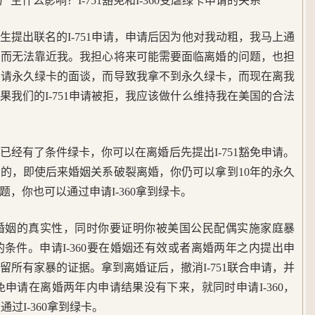
什么影响？I-751豁免和I-360受虐绿卡申请的关系
生提出联名的I-751申请，申请后因为他对我动粗，我马上通
令而无法靠近我。我担心将来可能需要面临离婚的问题，也担
申请永久绿卡的面谈，而导致我拿不到永久绿卡，而现在离我
果我们的I-751申请被拒，我应该做什么维持我在美国的合法
已经有了条件绿卡，你可以在离婚后先提出I-751豁免申请。
的，即使后来婚姻关系破裂离婚，你仍可以拿到10年的永久
，你也可以通过申请I-360拿到绿卡。
证明婚姻的真实性，同时你要证明你被美国公民配偶实施家庭暴
卡的条件。申请I-360要在婚姻还有效或者离婚两年之内提出申
所有家暴的证据。拿到离婚证后，撤消I-751联合申请，并
51豁免申请在离婚两年内申请结果没有下来，就同时申请I-360，
通过I-360拿到绿卡。