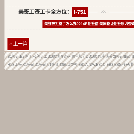
美签工签工卡全方位：
I-751
美签被拒签了怎么办?214B拒签信,美国签证拒签原因查
« 上一篇
B1签证
.
B2签证
.F1签证.DS160填写奥秘,润色加分
DS160表
,申请
美国签证
面谈加
H1B
工签
,K1签证,J1签证,L1签证,
政庇
,
U类签
,EB1A,NIW,EB1C,EB3,EB5,
移民
/