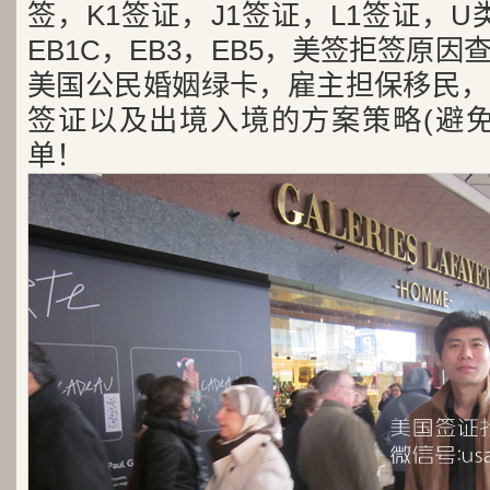
签，K1签证，J1签证，L1签证，U类
EB1C，EB3，EB5，美签拒签原
美国公民婚姻绿卡，雇主担保移民，
签证以及出境入境的方案策略(避免
单！