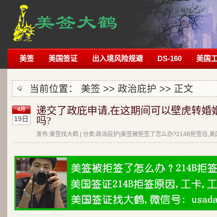
美签
美国签证
出入境风险规避
DS-160
美国
当前位置：
美签
>>
政治庇护
>> 正文
递交了政庇申请,在这期间可以壁虎转婚
4月
19日
吗?
发布:美签找大鹤 | 分类:政治庇护|美签被拒签了怎么办?214B拒签信