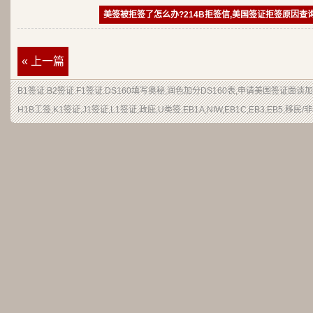
美签被拒签了怎么办?214B拒签信,美国签证拒签原因查
« 上一篇
B1签证
.
B2签证
.F1签证.DS160填写奥秘,润色加分
DS160表
,申请
美国签证
面谈加
H1B
工签
,K1签证,J1签证,L1签证,
政庇
,
U类签
,EB1A,NIW,EB1C,EB3,EB5,
移民
/