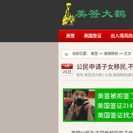
美签
美国签证
出入境风险
当前位置：
美签
>>
美国移民
>> 正文
公民申请子女移民,
2月
26日
发布:美签找大鹤 | 分类:美国移民