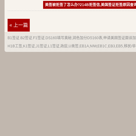
美签被拒签了怎么办?214B拒签信,美国签证拒签原因查
« 上一篇
B1签证
.
B2签证
.F1签证.DS160填写奥秘,润色加分
DS160表
,申请
美国签证
面谈加
H1B
工签
,K1签证,J1签证,L1签证,
政庇
,
U类签
,EB1A,NIW,EB1C,EB3,EB5,
移民
/